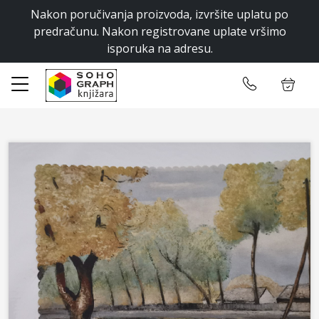
Nakon poručivanja proizvoda, izvršite uplatu po
✕
predračunu. Nakon registrovane uplate vršimo
isporuka na adresu.
Početna
Ulogujte se
Prodavnica
CMYK Vodič
Kontakt