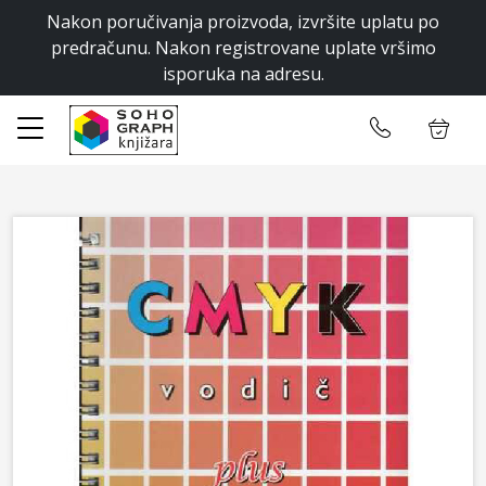
Nakon poručivanja proizvoda, izvršite uplatu po
✕
predračunu. Nakon registrovane uplate vršimo
isporuka na adresu.
Početna
Ulogujte se
Prodavnica
CMYK Vodič
Kontakt