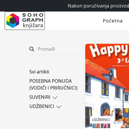
Nakon poručivanja proizvoda
Početna
Svi artikli
POSEBNA PONUDA
(VODIČI I PRIRUČNICI)
SUVENIRI
Fiber krpice za
UDŽBENICI
naočare
1. RAZRED - OSNOVNA
Pamučni rančevi I
ŠKOLA
UDŽBENICI
torbe