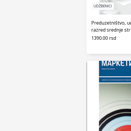
UDŽBENICI
Preduzetništvo, ud
razred srednje st
1390.00 rsd
VIDI