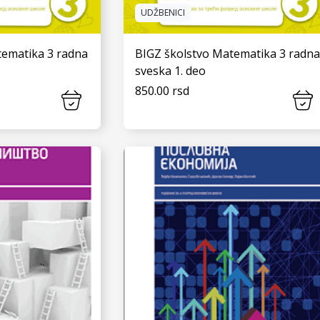
UDŽBENICI
tematika 3 radna
BIGZ školstvo Matematika 3 radna
sveska 1. deo
850.00 rsd
 JOŠ
VIDI JOŠ