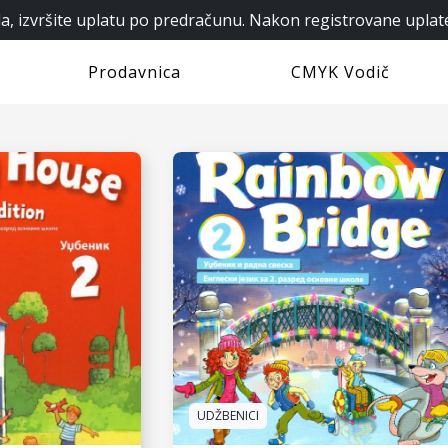
, izvršite uplatu po predračunu. Nakon registrovane uplat
Prodavnica
CMYK Vodič
UDŽBENICI