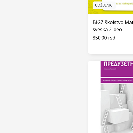
6. RAZRED - OSNOVNA
UDŽBENICI
ŠKOLA
7. RAZRED - OSNOVNA
BIGZ školstvo Ma
ŠKOLA
sveska 2. deo
8. RAZRED - OSNOVNA
850.00 rsd
ŠKOLA
VIDI