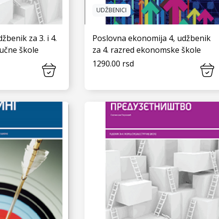
UDŽBENICI
žbenik za 3. i 4.
Poslovna ekonomija 4, udžbenik
ručne škole
za 4. razred ekonomske škole
1290.00 rsd
 JOŠ
VIDI JOŠ