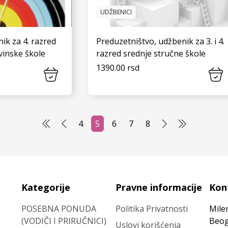
UDŽBENICI
ik za 4. razred
Preduzetništvo, udžbenik za 3. i 4.
vinske škole
razred srednje stručne škole
1390.00 rsd
 JOŠ
VIDI JOŠ
4
5
6
7
8
Kategorije
Pravne informacije
Kon
POSEBNA PONUDA
Politika Privatnosti
Milen
(VODIČI I PRIRUČNICI)
Beog
Uslovi korišćenja