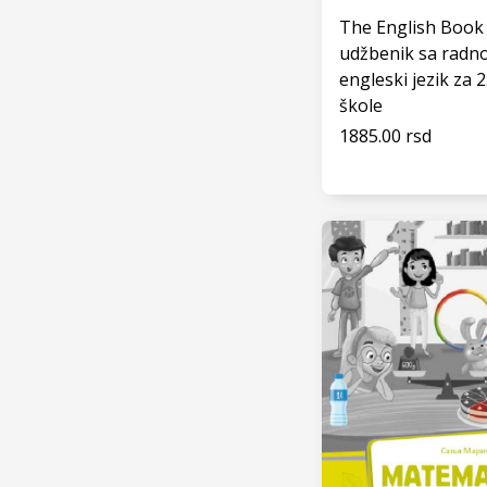
1. RAZRED - SREDNJA
The English Book
ŠKOLA
udžbenik sa radn
2. RAZRED - OSNOVNA
engleski jezik za 
ŠKOLA
škole
2. RAZRED - SREDNJA
1885.00 rsd
ŠKOLA
VIDI
3. RAZRED - OSNOVNA
ŠKOLA
3. RAZRED - SREDNJA
ŠKOLA
4. RAZRED - OSNOVNA
ŠKOLA
4. RAZRED - SREDNJA
ŠKOLA
5. RAZRED - OSNOVNA
ŠKOLA